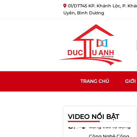
01/DT745 KP. Khánh Lộc, P. Khá
Đức Tú Anh - Đồng H
Uyên, Bình Dương
TRANG CHỦ
GIỚI
Làm thế nào để
lắp đặt cửa tự
động...
VIDEO NỔI BẬT
Sự tiện ích khi sử
dụng cửa tự động
Công Nghệ Cổng