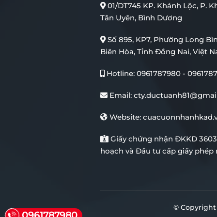
01/DT745 KP. Khánh Lộc, P. Kh
Tân Uyên, Bình Dương
Số 895, KP7, Phường Long Bì
Biên Hòa, Tỉnh Đồng Nai, Việt 
Hotline:
0961787980
-
096178
Email:
cty.ductuanh81@gmai
Website:
cuacuonnhanhkad.
Giấy chứng nhận ĐKKD 3603
hoạch và Đầu tư cấp giấy phép n
© Copyright
0961787980