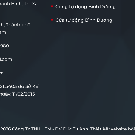
ánh Bình, Thị Xã
Cổng tự động Bình Dương
Cửa tự động Bình Dương
nh, Thành phố
Nam
7980
l.com
vn
265403 do Sở Kế
gày: 11/02/2015
 2026 Công TY TNHH TM - DV Đức Tú Anh.
Thiết kế website bở