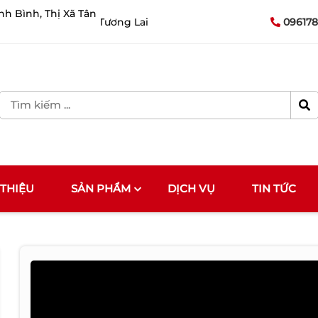
nh Bình, Thị Xã Tân
ành Vươn Tới Tương Lai
096178
 THIỆU
SẢN PHẨM
DỊCH VỤ
TIN TỨC