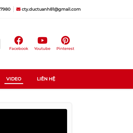
7980
cty.ductuanh81@gmail.com
Facebook
Youtube
Pinterest
VIDEO
LIÊN HỆ