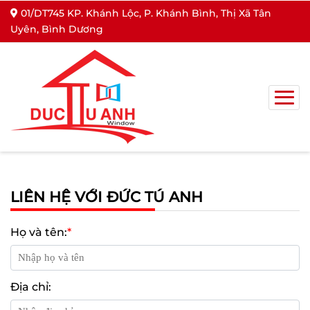
01/DT745 KP. Khánh Lộc, P. Khánh Bình, Thị Xã Tân
Uyên, Bình Dương
LIÊN HỆ VỚI ĐỨC TÚ ANH
Họ và tên:
*
Địa chỉ: