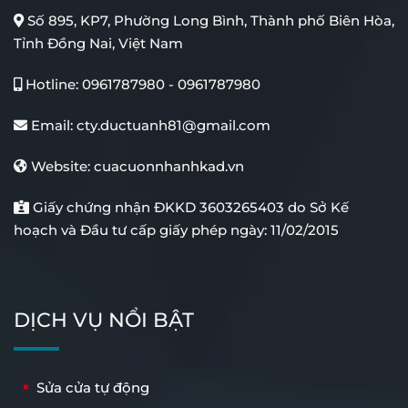
Số 895, KP7, Phường Long Bình, Thành phố Biên Hòa,
Tỉnh Đồng Nai, Việt Nam
Cửa Kính Lùa Giếng Trời
Cổng Xếp Tự Động Inox
Hotline:
0961787980
-
0961787980
Email:
cty.ductuanh81@gmail.com
Website:
cuacuonnhanhkad.vn
Giấy chứng nhận ĐKKD 3603265403 do Sở Kế
hoạch và Đầu tư cấp giấy phép ngày: 11/02/2015
Cổng Tự Động Âm Sàn
Cổng Tự Động Tay Đòn
DỊCH VỤ NỔI BẬT
Sửa cửa tự động