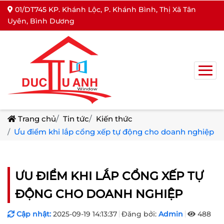
01/DT745 KP. Khánh Lộc, P. Khánh Bình, Thị Xã Tân
Uyên, Bình Dương
Trang chủ
Tin tức
Kiến thức
Ưu điểm khi lắp cổng xếp tự động cho doanh nghiệp
ƯU ĐIỂM KHI LẮP CỔNG XẾP TỰ
ĐỘNG CHO DOANH NGHIỆP
Cập nhật:
2025-09-19 14:13:37
Đăng bởi:
Admin
488