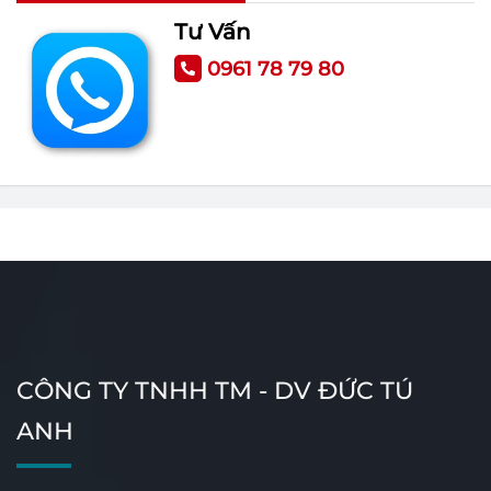
Tổng quan những điều cần biết
Tư Vấn
về cổng xếp tự động
0961 78 79 80
Nguyên nhân khiến Barie tự
động bị gãy và cách xử lý
CÔNG TY TNHH TM - DV ĐỨC TÚ
ANH