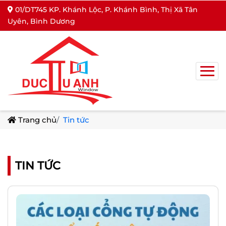
01/DT745 KP. Khánh Lộc, P. Khánh Bình, Thị Xã Tân
Uyên, Bình Dương
Trang chủ
Tin tức
TIN TỨC