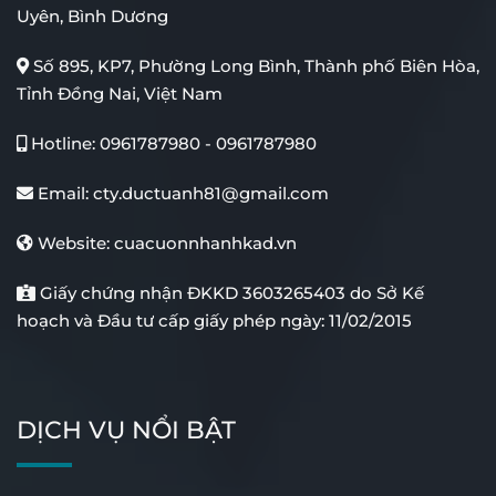
Uyên, Bình Dương
Số 895, KP7, Phường Long Bình, Thành phố Biên Hòa,
Tỉnh Đồng Nai, Việt Nam
Hotline:
0961787980
-
0961787980
Email:
cty.ductuanh81@gmail.com
Website:
cuacuonnhanhkad.vn
Giấy chứng nhận ĐKKD 3603265403 do Sở Kế
hoạch và Đầu tư cấp giấy phép ngày: 11/02/2015
DỊCH VỤ NỔI BẬT