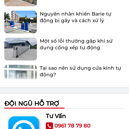
Nguyên nhân khiến Barie tự
động bị gãy và cách xử lý
Một số lỗi thường gặp khi sử
dụng cổng xếp tự động
Tại sao nên sử dụng cửa kính tự
động?
Tổng quan những điều cần biết
về cổng xếp tự động
ĐỘI NGŨ HỖ TRỢ
Tư Vấn
Nguyên nhân khiến Barie tự
động bị gãy và cách xử lý
0961 78 79 80