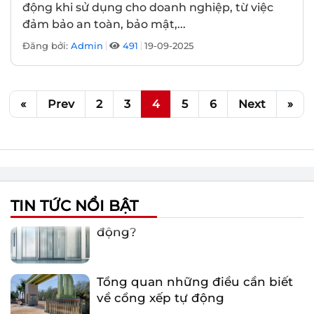
động khi sử dụng cho doanh nghiệp, từ việc
đảm bảo an toàn, bảo mật,...
Đăng bởi:
Admin
491
19-09-2025
«
Prev
2
3
4
5
6
Next
»
Một số lỗi thường gặp khi sử
dụng cổng xếp tự động
Tại sao nên sử dụng cửa kính tự
TIN TỨC NỔI BẬT
động?
Tổng quan những điều cần biết
về cổng xếp tự động