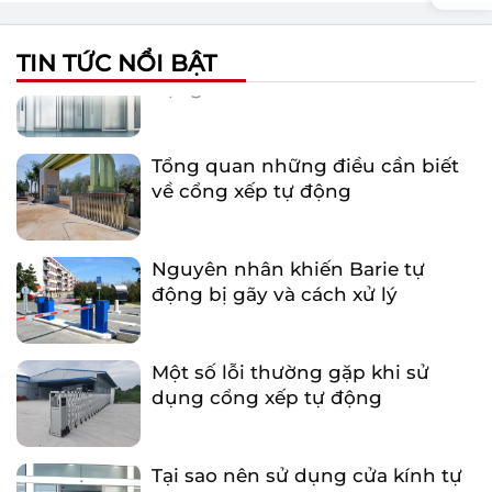
Tại sao nên sử dụng cửa kính tự
động?
TIN TỨC NỔI BẬT
Tổng quan những điều cần biết
về cổng xếp tự động
Nguyên nhân khiến Barie tự
động bị gãy và cách xử lý
Một số lỗi thường gặp khi sử
dụng cổng xếp tự động
Tại sao nên sử dụng cửa kính tự
động?