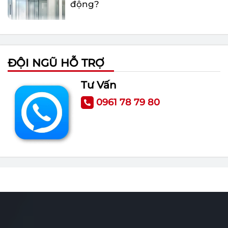
Tổng quan những điều cần biết
về cổng xếp tự động
ĐỘI NGŨ HỖ TRỢ
Nguyên nhân khiến Barie tự
động bị gãy và cách xử lý
Tư Vấn
0961 78 79 80