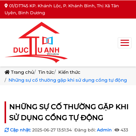
01/DT745 KP. Khánh Lộc, P. Khánh Bình, Thị Xã Tân
Uyên, Bình Dương
Trang chủ
Tin tức
Kiến thức
Những sự cố thường gặp khi sử dụng cổng tự động
NHỮNG SỰ CỐ THƯỜNG GẶP KHI
SỬ DỤNG CỔNG TỰ ĐỘNG
Cập nhật:
2025-06-27 13:51:34
Đăng bởi:
Admin
433