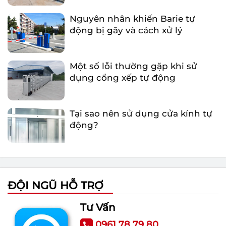
Nguyên nhân khiến Barie tự
động bị gãy và cách xử lý
Một số lỗi thường gặp khi sử
dụng cổng xếp tự động
Tại sao nên sử dụng cửa kính tự
động?
Tổng quan những điều cần biết
về cổng xếp tự động
ĐỘI NGŨ HỖ TRỢ
Nguyên nhân khiến Barie tự
động bị gãy và cách xử lý
Tư Vấn
0961 78 79 80