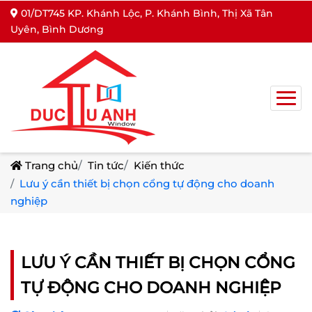
01/DT745 KP. Khánh Lộc, P. Khánh Bình, Thị Xã Tân
Uyên, Bình Dương
Trang chủ
Tin tức
Kiến thức
Lưu ý cần thiết bị chọn cổng tự động cho doanh
nghiệp
LƯU Ý CẦN THIẾT BỊ CHỌN CỔNG
TỰ ĐỘNG CHO DOANH NGHIỆP