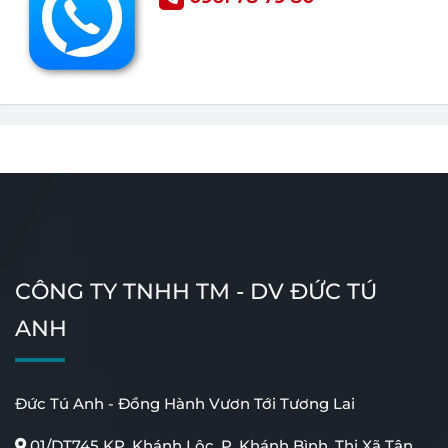
CÔNG TY TNHH TM - DV ĐỨC TÚ
ANH
Đức Tú Anh - Đồng Hành Vươn Tới Tương Lai
01/DT745 KP. Khánh Lộc, P. Khánh Bình, Thị Xã Tân