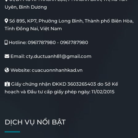
Uyên, Bình Dương
Số 895, KP7, Phường Long Bình, Thành phố Biên Hòa,
Tỉnh Đồng Nai, Việt Nam
Hotline:
0961787980
-
0961787980
Email:
cty.ductuanh81@gmail.com
Website:
cuacuonnhanhkad.vn
Giấy chứng nhận ĐKKD 3603265403 do Sở Kế
hoạch và Đầu tư cấp giấy phép ngày: 11/02/2015
DỊCH VỤ NỔI BẬT