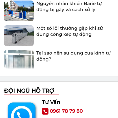
động bị gãy và cách xử lý
Một số lỗi thường gặp khi sử
dụng cổng xếp tự động
Tại sao nên sử dụng cửa kính tự
động?
Tổng quan những điều cần biết
về cổng xếp tự động
ĐỘI NGŨ HỖ TRỢ
Nguyên nhân khiến Barie tự
động bị gãy và cách xử lý
Tư Vấn
0961 78 79 80