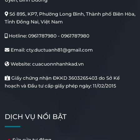
Số 895, KP7, Phường Long Bình, Thành phố Biên Hòa,
Tỉnh Đồng Nai, Việt Nam
Hotline:
0961787980
-
0961787980
Email:
cty.ductuanh81@gmail.com
Website:
cuacuonnhanhkad.vn
Giấy chứng nhận ĐKKD 3603265403 do Sở Kế
hoạch và Đầu tư cấp giấy phép ngày: 11/02/2015
DỊCH VỤ NỔI BẬT
Sửa cửa tự động