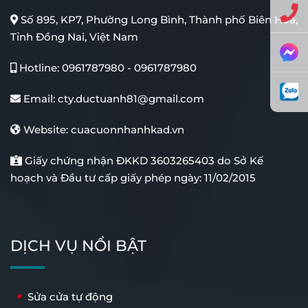
Số 895, KP7, Phường Long Bình, Thành phố Biên Hòa,
Tỉnh Đồng Nai, Việt Nam
Hotline:
0961787980
-
0961787980
Cửa Kính Lùa Giếng Trời
Cổng Xếp Tự Động Inox
Email:
cty.ductuanh81@gmail.com
Website:
cuacuonnhanhkad.vn
Giấy chứng nhận ĐKKD 3603265403 do Sở Kế
hoạch và Đầu tư cấp giấy phép ngày: 11/02/2015
DỊCH VỤ NỔI BẬT
Cổng Tự Động Âm Sàn
Cổng Tự Động Tay Đòn
Sửa cửa tự động