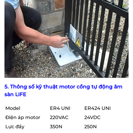
5. Thông số kỹ thuật motor cổng tự động âm
sàn LIFE
Model
ER4 UNI
ER424 UNI
Điện áp motor
220VAC
24VDC
Lực đẩy
350N
250N