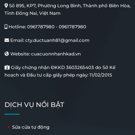
Số 895, KP7, Phường Long Bình, Thành phố Biên Hòa,
Tỉnh Đồng Nai, Việt Nam
Cửa Kính Lùa Giếng Trời
Cổng Xếp Tự Động Inox
Hotline:
0961787980
-
0961787980
Email:
cty.ductuanh81@gmail.com
Website:
cuacuonnhanhkad.vn
Giấy chứng nhận ĐKKD 3603265403 do Sở Kế
hoạch và Đầu tư cấp giấy phép ngày: 11/02/2015
Cổng Tự Động Âm Sàn
Cổng Tự Động Tay Đòn
DỊCH VỤ NỔI BẬT
Sửa cửa tự động