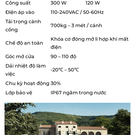
Công suất
300 W
120 W
Điện áp vào
110-240VAC / 50-60Hz
Tải trọng cánh
700kg – 3 mét / cánh
cổng
Khóa cơ đóng mở li hợp khi mất
Chế độ an toàn
điện
Góc mở cửa
90 – 110 độ
Dải nhiệt độ làm
-20℃ – 50℃
việc
Chu kỳ hoạt động
30%
Lớp bảo vệ
IP67 ngâm trong nước