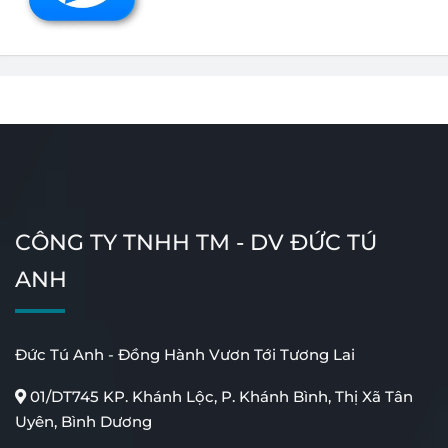
Cửa Tự Động Khách Sạn
Cửa Tự Động Ngân
CÔNG TY TNHH TM - DV ĐỨC TÚ
Hàng
ANH
Đức Tú Anh - Đồng Hành Vươn Tới Tương Lai
01/DT745 KP. Khánh Lộc, P. Khánh Bình, Thị Xã Tân
Uyên, Bình Dương