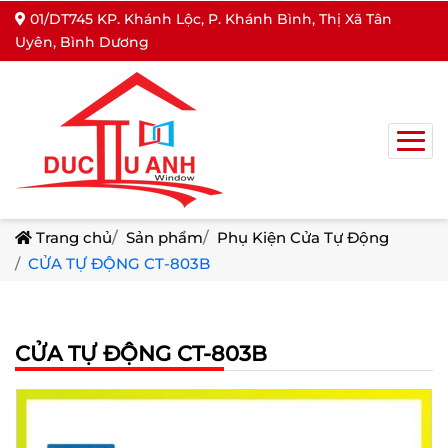
01/DT745 KP. Khánh Lộc, P. Khánh Bình, Thị Xã Tân
Uyên, Bình Dương
Trang chủ
Sản phẩm
Phụ Kiện Cửa Tự Động
CỬA TỰ ĐỘNG CT-803B
CỬA TỰ ĐỘNG CT-803B