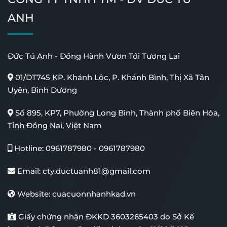
ANH
Đức Tú Anh - Đồng Hành Vươn Tới Tương Lai
01/DT745 KP. Khánh Lộc, P. Khánh Bình, Thị Xã Tân
Uyên, Bình Dương
Số 895, KP7, Phường Long Bình, Thành phố Biên Hòa,
Tỉnh Đồng Nai, Việt Nam
Cửa Kính Lùa Giếng Trời
Cổng Xếp Tự Động Inox
Hotline:
0961787980
-
0961787980
Email:
cty.ductuanh81@gmail.com
Website:
cuacuonnhanhkad.vn
Giấy chứng nhận ĐKKD 3603265403 do Sở Kế