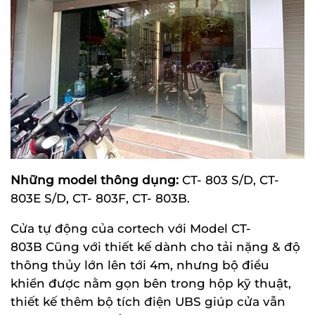
Những model thông dụng:
CT- 803 S/D, CT-
803E S/D, CT- 803F, CT- 803B.
Cửa tự động của cortech với Model CT-
803B Cũng với thiết kế dành cho tải nặng & độ
thông thủy lớn lên tới 4m, nhưng bộ điều
khiển được nằm gọn bên trong hộp kỹ thuật,
thiết kế thêm bộ tích điện UBS giúp cửa vẫn