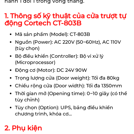
hành 1 đổi 1 trong vòng tháng.
1. Thông số kỹ thuật của cửa trượt tự
động Cortech CT-803B
Mã sản phẩm (Model): CT-803B
Nguồn (Power): AC 220V (50~60Hz), AC 110V
(tùy chọn)
Bộ điều khiển (Controller): Bộ vi xử lý
(Microprocessor)
Động cơ (Motor): DC 24V 90W
Trọng lượng cửa (Door weight): Tối đa 80kg
Chiều rộng cửa (Door width): Tối đa 1350mm
Thời gian mở (Opening time): 0~10 giây (có thể
tùy chỉnh)
Tùy chọn (Option): UPS, bảng điều khiển
chương trình, khóa cơ…
2. Phụ kiện