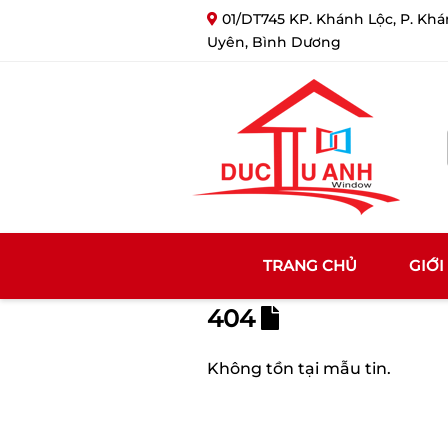
01/DT745 KP. Khánh Lộc, P. Khá
Đức Tú Anh -
Uyên, Bình Dương
TRANG CHỦ
GIỚI
404
Không tồn tại mẫu tin.